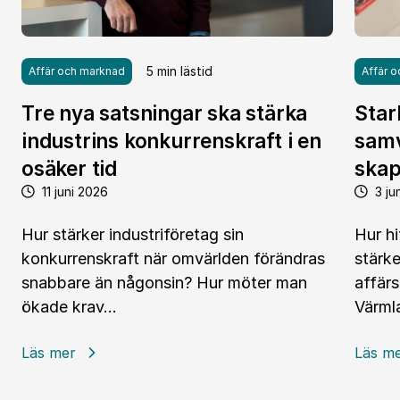
5 min lästid
Affär och marknad
Affär 
Tre nya satsningar ska stärka
Star
industrins konkurrenskraft i en
samv
osäker tid
skap
11 juni 2026
3 ju
Hur stärker industriföretag sin
Hur hi
konkurrenskraft när omvärlden förändras
stärk
snabbare än någonsin? Hur möter man
affärs
ökade krav…
Värm
:
:
Läs mer
Läs m
Tre
Starka
nya
tillsa