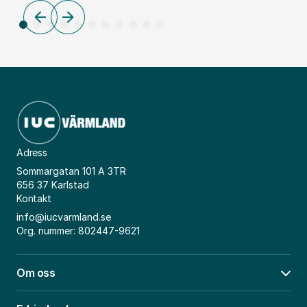
satsningar
–
ska
samve
stärka
över
industrins
gräns
konkurrenskraft
skapa
i
nya
en
affäre
osäker
tid
Adress
Sommargatan 101 A 3TR
656 37 Karlstad
Kontakt
info@iucvarmland.se
Org. nummer: 802447-9621
Om oss
Öpp