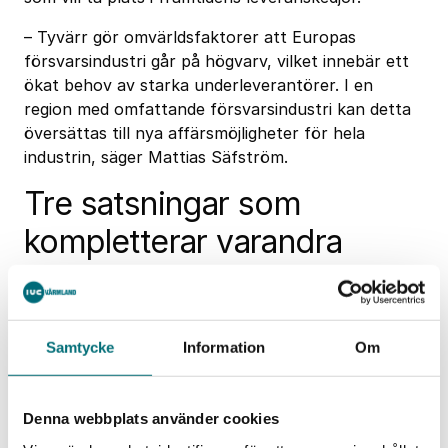
– Tyvärr gör omvärldsfaktorer att Europas
försvarsindustri går på högvarv, vilket innebär ett
ökat behov av starka underleverantörer. I en
region med omfattande försvarsindustri kan detta
översättas till nya affärsmöjligheter för hela
industrin, säger Mattias Säfström.
Tre satsningar som
kompletterar varandra
De tre projekten fokuserar på olika delar av
industrins utveckling men har ett gemensamt mål –
att stärka företagens långsiktiga konkurrenskraft.
Samtycke
Information
Om
Industriell kompetens Norra Mellansverige (NMS)
genomförs tillsammans med aktörer i Dalarna och
Denna webbplats använder cookies
Gävleborg. Projektet fokuserar på