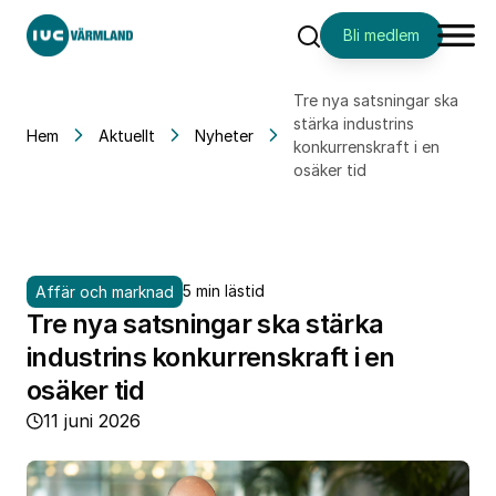
Bli medlem
Sök
Tre nya satsningar ska
stärka industrins
Hem
Aktuellt
Nyheter
konkurrenskraft i en
osäker tid
5 min lästid
Affär och marknad
Tre nya satsningar ska stärka
industrins konkurrenskraft i en
osäker tid
11 juni 2026