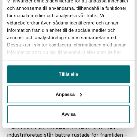
Vi använder enhetsidentifierare för att anpassa innehållet
kompetensutveckling och långsiktig
och annonserna till användarna, tillhandahålla funktioner
kompetensförsörjning.
för sociala medier och analysera vår trafik. Vi
Leveransberedskap Mellansverige samlar aktörer
vidarebefordrar även sådana identifierare och annan
från bland andra Värmland, Örebro och delar av
information från din enhet till de sociala medier och
Västmanland för att stärka industrins
annons- och analysföretag som vi samarbetar med.
leveransförmåga och möjligheter att ta plats i
Dessa kan i sin tur kombinera informationen med annan
strategiskt viktiga försvarsindustriella
information som du har tillhandahållit eller som de har
försörjningskedjor.
samlat in när du har använt deras tjänster.
Resilient Industrivekst bygger vidare på det
Tillåt alla
etablerade samarbetet mellan Värmland och
Kongsvingerregionen i Norge. Genom
gränsöverskridande samverkan får företagen
Anpassa
möjlighet att ta del av erfarenheter, nätverk och
kompetenser från båda sidor av gränsen inom
Avvisa
digitalisering, AI, beredskap och ledarskap.
Tillsammans ska satsningarna bidra till att fler
industriföretag står bättre rustade för framtiden –