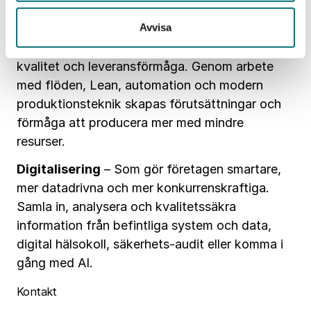
öka företagets förutsättningar och förmåga att
driva förändring – både på kort och lång sikt.
Avvisa
Effektiv produktion
– För ökad produktivitet,
kvalitet och leveransförmåga. Genom arbete
med flöden, Lean, automation och modern
produktionsteknik skapas förutsättningar och
förmåga att producera mer med mindre
resurser.
Digitalisering
– Som gör företagen smartare,
mer datadrivna och mer konkurrenskraftiga.
Samla in, analysera och kvalitetssäkra
information från befintliga system och data,
digital hälsokoll, säkerhets-audit eller komma i
gång med AI.
Kontakt