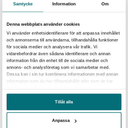
Samtycke
Information
Om
Fyra verksamhetsområden
Projektet arbetar med
Denna webbplats använder cookies
verksamhetsutveckling mot företagen
Vi använder enhetsidentifierare för att anpassa innehållet
utifrån fyra fokusområden:
och annonserna till användarna, tillhandahålla funktioner
för sociala medier och analysera vår trafik. Vi
Cirkularitet
– Affärsnytta och hållbarhet går
vidarebefordrar även sådana identifierare och annan
hand i hand. Med fokus på affären och
information från din enhet till de sociala medier och
kundernas behov, hur hållbarhet skapar verkligt
annons- och analysföretag som vi samarbetar med.
värde, stärks konkurrenskraften och driver
Dessa kan i sin tur kombinera informationen med annan
långsiktig lönsamhet. Uppfylla lagkrav och
information som du har tillhandahållit eller som de har
svara på hållbarhetsfrågor vid upphandlingar
samlat in när du har använt deras tjänster.
och avtal.
Tillåt alla
Hållbart ledarskap
– Som stärker ledarskapet
och organisationen. Det handlar det om att
bygga en tydlighet, skapa engagemang och
Anpassa