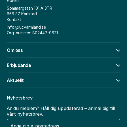
Adress
Sommargatan 101 A 3TR
656 37 Karlstad
Kontakt
info@iucvarmland.se
Org. nummer: 802447-9621
Om oss
Öpp
Erbjudande
Öpp
Aktuellt
Öpp
Nyhetsbrev
Är du medlem? Håll dig uppdaterad – anmäl dig till
vårt nyhetsbrev.
E-