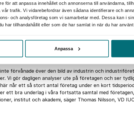
e för att anpassa innehållet och annonserna till användarna, tillh
vår trafik. Vi vidarebefordrar även sådana identifierare och anna
nnons- och analysföretag som vi samarbetar med. Dessa kan i sin
har tillhandahållit eller som de har samlat in när du har använt 
 VD, IUC Sverige.
Anpassa
inte förvånade över den bild av industrin och industrifö
ger. Vi gör dagligen analyser ute på företagen och ser tydl
i här når ett så stort antal företag under en kort tidsperiod
er ett bra underlag i våra fortsatta samtal med företagen,
oner, institut och akademi, säger Thomas Nilsson, VD IUC