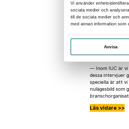
Vi använder enhetsidentifierar
sociala medier och analysera 
till de sociala medier och a
med annan information som du 
Thomas Nilsson,
Avvisa
— Inom IUC är vi 
dessa intervjuer 
speciella är att v
nulägesbild som g
branschorganisati
Läs vidare >>