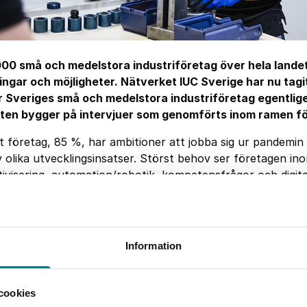
000 små och medelstora industriföretag över hela landet 
ingar och möjligheter. Nätverket IUC Sverige har nu tagi
 Sveriges små och medelstora industriföretag egentlig
rten bygger på intervjuer som genomförts inom ramen f
et företag, 85 %, har ambitioner att jobba sig ur pandemin
v olika utvecklingsinsatser. Störst behov ser företagen in
ivisering, automation/robotik, kompetensfrågor och digital
er företagen inom produktionseffektivisering, automat
 och digitalisering”
Information
rknadsutveckling och produktionsplanering. En tredjedel 
sa eller stora svårigheter att få fram material eller komp
cookies
eringar fullt ut, men 6 % behöver samtidigt anställa.