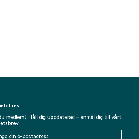
etsbrev
du medlem? Håll dig uppdaterad – anmäl dig till vårt
etsbrev.
t