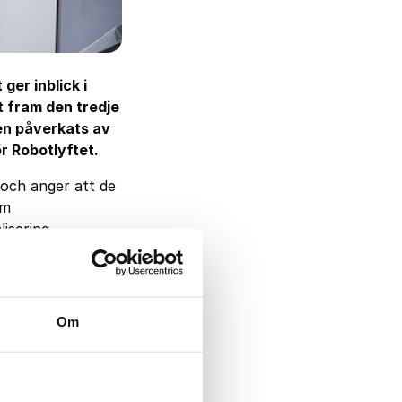
ger inblick i
t fram den tredje
en påverkats av
ör
Robotlyftet
.
 och anger att de
om
isering.
ion/robotik,
Om
av de intervjuade
onenter. 12 % har