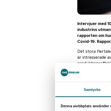
Intervjuer med 1
industrins utman
rapporten om hur
Covid-19. Rappo
Det stora flertal
är intresserade a
produktionseffekt
”Störst behov s
kompetensfrågor
Samtycke
Men även inom ma
företagen har vis
Denna webbplats använder 
aktiverat permitt