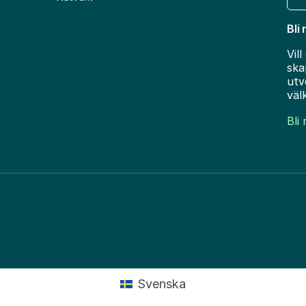
Bli
Vil
ska
utv
väl
Bli
Svenska