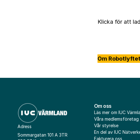
Klicka för att l
Om Robotlyfte
Om oss
Läs mer om IUC Värml
Våra medlemsföretag
Vår styrelse
Adress
En del av IUC Nätverk
Sommargatan 101 A 3TR
Fakturera oss