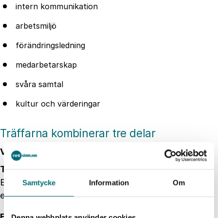
intern kommunikation
arbetsmiljö
förändringsledning
medarbetarskap
svåra samtal
kultur och värderingar
Träffarna kombinerar tre delar
Varje träff innehåller:
Tema
En kort utbildningspunkt, modell, checklista, metod
Samtycke
Information
Om
eller trendspaning.
Erfarenhetsutbyte
Denna webbplats använder cookies