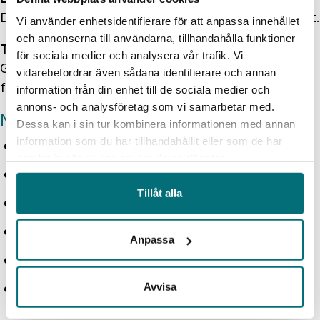
Deltagarna delar hur frågan ser ut i deras verksamhet.
Vi använder enhetsidentifierare för att anpassa innehållet
och annonserna till användarna, tillhandahålla funktioner
Tillämpning – om tillämpbart
för sociala medier och analysera vår trafik. Vi
Gruppen arbetar med case, dilemman eller konkreta
vidarebefordrar även sådana identifierare och annan
frågor som deltagarna kan omsätta i sin vardag.
information från din enhet till de sociala medier och
annons- och analysföretag som vi samarbetar med.
Nätverket skapar nytta mellan träffarna:
Dessa kan i sin tur kombinera informationen med annan
information som du har tillhandahållit eller som de har
en idé att testa
samlat in när du har använt deras tjänster.
en fråga att ta vidare
Tillåt alla
ett verktyg att använda
ett samtal att boka
Anpassa
ett beslut att förankra
Avvisa
ett område att undersöka