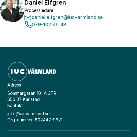
Daniel Elfgren
Processledare
daniel.elfgren@iucvarmland.se
079-102 46 48
Adress
Sommargatan 101 A 3TR
656 37 Karlstad
Kontakt
info@iucvarmland.se
Org. nummer: 802447-9621