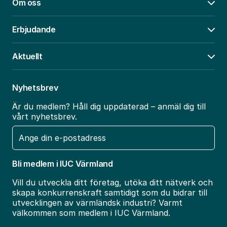
Om oss
Öpp
Erbjudande
Öpp
Aktuellt
Öpp
Nyhetsbrev
Är du medlem? Håll dig uppdaterad – anmäl dig till
vårt nyhetsbrev.
E-
post
Bli medlem i IUC Värmland
Vill du utveckla ditt företag, utöka ditt nätverk och
skapa konkurrenskraft samtidigt som du bidrar till
utvecklingen av värmländsk industri? Varmt
välkommen som medlem i IUC Värmland.