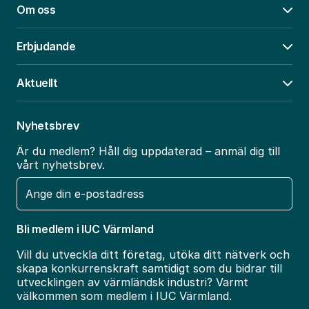
Om oss
Öpp
Erbjudande
Öpp
Aktuellt
Öpp
Nyhetsbrev
Är du medlem? Håll dig uppdaterad – anmäl dig till
vårt nyhetsbrev.
E-
post
Bli medlem i IUC Värmland
Vill du utveckla ditt företag, utöka ditt nätverk och
skapa konkurrenskraft samtidigt som du bidrar till
utvecklingen av värmländsk industri? Varmt
välkommen som medlem i IUC Värmland.