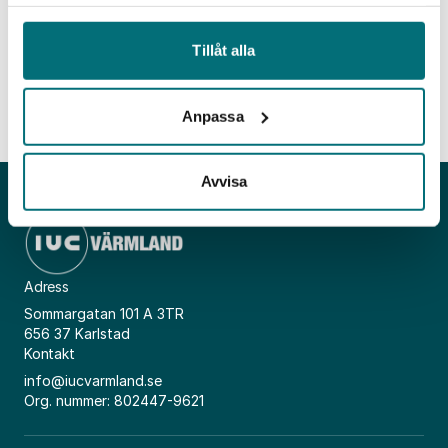
samlat in när du har använt deras tjänster.
fysiska platser är begränsat, allt för att
säkerställa ett tryggt coronaavstånd.
Tillåt alla
Anpassa
Avvisa
Adress
Sommargatan 101 A 3TR
656 37 Karlstad
Kontakt
info@iucvarmland.se
Org. nummer: 802447-9621