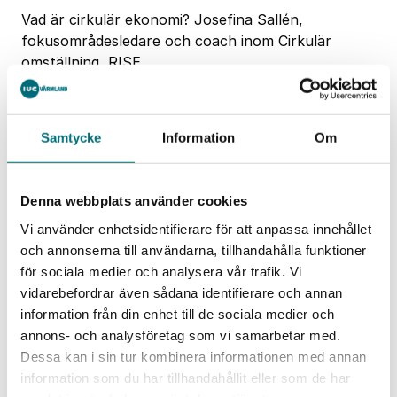
Vad är cirkulär ekonomi? Josefina Sallén,
fokusområdesledare och coach inom Cirkulär
omställning, RISE
Matilda Jarbin, hållbarhetschef, GIAB
Fredrik Östlin, vd, Off2Off
Per Ljungberg, affärsområdeschef lantbruk,
Samtycke
Information
Om
MEWAB
Maria Rentzhog, Head of Product Development,
Stora Enso
Denna webbplats använder cookies
Lars Aaen Thøgersen, Chief Circular
Vi använder enhetsidentifierare för att anpassa innehållet
Transformation Officer, Löfbergs (föreläsning på
och annonserna till användarna, tillhandahålla funktioner
engelska)
för sociala medier och analysera vår trafik. Vi
Datum:
12 november.
Tid:
Klockan 10.30-12
vidarebefordrar även sådana identifierare och annan
(logga in från klockan 10 om du deltar digitalt).
information från din enhet till de sociala medier och
annons- och analysföretag som vi samarbetar med.
Plats:
Innovation Hub på Karlstad Innovation
Dessa kan i sin tur kombinera informationen med annan
Park (begränsat antal platser) och digitalt.
information som du har tillhandahållit eller som de har
Anmäl dig senast 9 november.
Antalet antalet