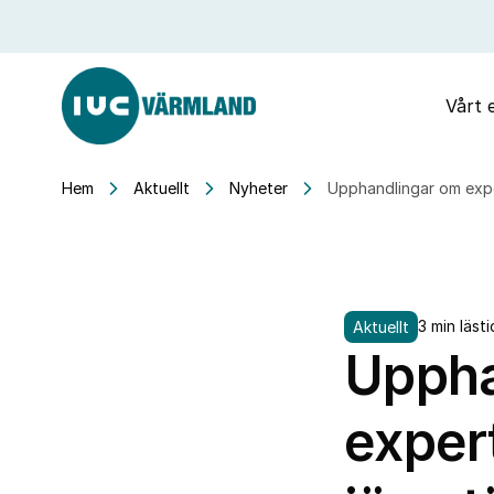
Vårt 
Hem
Aktuellt
Nyheter
Upphandlingar om expe
3 min lästi
Aktuellt
Uppha
exper