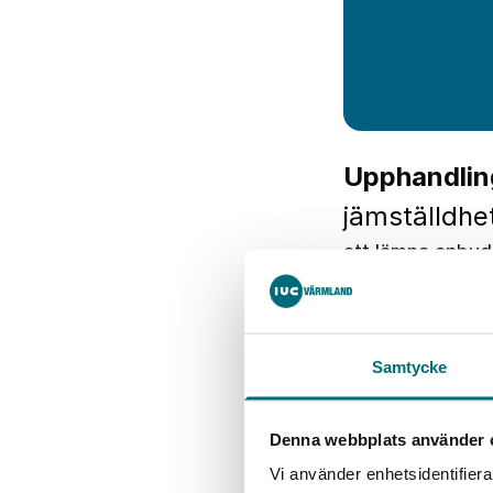
Upphandling
jämställdhe
att lämna anbud
inom EU-projekt 
innovationsstöd 
Föreningen Stål 
Samtycke
”Specialiserat i
verkstadsföreta
Projektets mål
Denna webbplats använder 
Vi använder enhetsidentifierar
Projektets överg