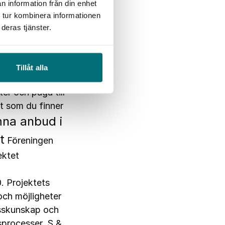
n information från din enhet
 ökad
 tur kombinera informationen
g av sina
deras tjänster.
 ökad insikt,
d som hävstång.
S
m avser
Tillåt alla
rantör.
Sista
er och pågå till
t som du finner
mna anbud i
t
Föreningen
ektet
. Projektets
och möjligheter
esskunskap och
sprocesser. S &