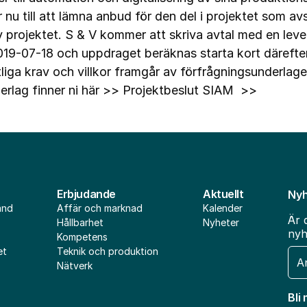
r nu till att lämna anbud för den del i projektet som a
 projektet. S & V kommer att skriva avtal med en lever
19-07-18 och uppdraget beräknas starta kort därefter 
liga krav och villkor framgår av förfrågningsunderlag
rlag finner ni här >>
Projektbeslut SIAM >>
Erbjudande
Aktuellt
Nyh
and
Affär och marknad
Kalender
Är 
Hållbarhet
Nyheter
nyh
Kompetens
et
Teknik och produktion
E-
Nätverk
pos
Bli