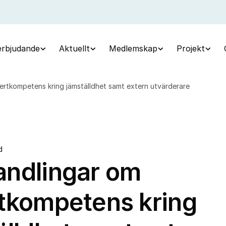
erbjudande
Aktuellt
Medlemskap
Projekt
rtkompetens kring jämställdhet samt extern utvärderare
d
ndlingar om
tkompetens kring