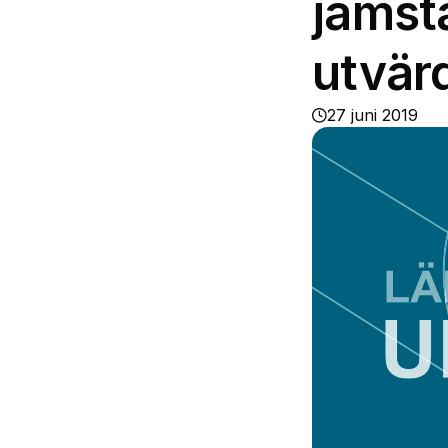
jämst
utvär
27 juni 2019