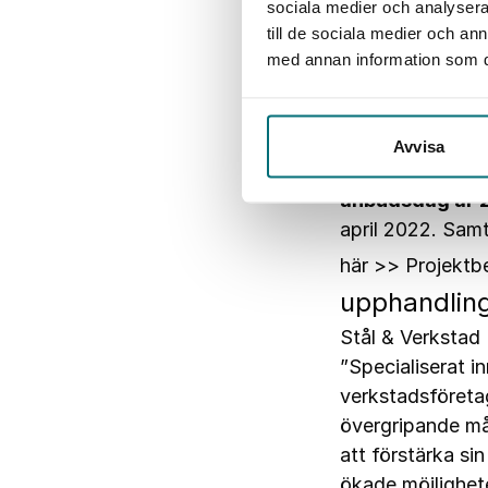
sociala medier och analysera 
möjligheter att
till de sociala medier och a
processkunskap o
med annan information som du 
produktionsproce
kunskap samt ve
& V inbjuder dä
Avvisa
jämställdhet oc
anbudsdag är 
april 2022.
Samt
här >>
Projektb
upphandling
Stål & Verkstad 
”Specialiserat i
verkstadsföreta
övergripande mål
att förstärka s
ökade möjlighete