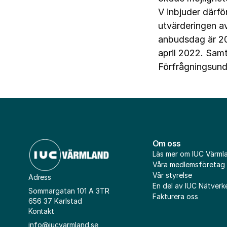
V inbjuder därfö
utvärderingen av
anbudsdag är 20
april 2022. Samt
Förfrågningsunde
Om oss
Läs mer om IUC Värml
Våra medlemsföretag
Vår styrelse
Adress
En del av IUC Nätverk
Sommargatan 101 A 3TR
Fakturera oss
656 37 Karlstad
Kontakt
info@iucvarmland.se