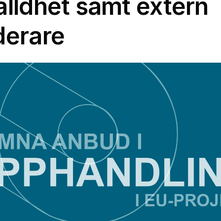
älldhet samt extern
derare