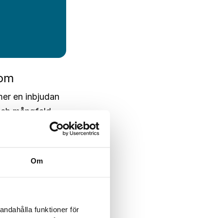
 om
r en inbjudan
och mångfald
” Specialiserat
etag (SIAM)”
ond för projektet
Om
.
andahålla funktioner för
sättningar och