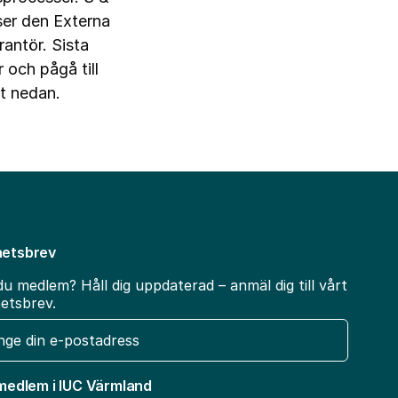
vser den Externa
antör. Sista
och pågå till
et nedan.
etsbrev
du medlem? Håll dig uppdaterad – anmäl dig till vårt
etsbrev.
t
 medlem i IUC Värmland