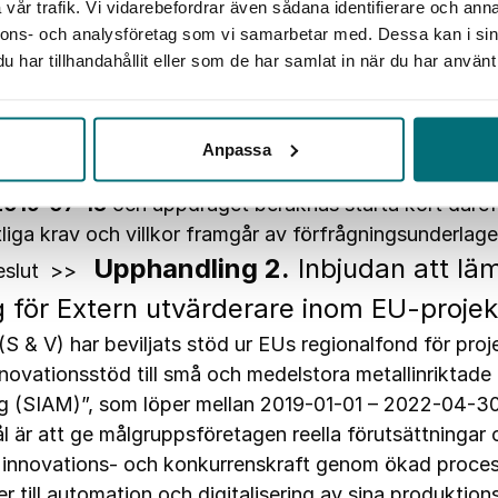
vår trafik. Vi vidarebefordrar även sådana identifierare och anna
 förstärka sin innovations- och konkurrenskraft genom
nnons- och analysföretag som vi samarbetar med. Dessa kan i sin
ch ökade möjligheter till automation och digitaliserin
har tillhandahållit eller som de har samlat in när du har använt 
sser. Ett delmål är att de deltagande företagen får en
rktyg för att dra nytta av jämställdhet och mångfal
rför nu
till att lämna anbud för den del i projektet so
Anpassa
h mångfald. S & V kommer att skriva avtal med en leve
2019-07-18
och uppdraget beräknas starta kort däreft
liga krav och villkor framgår av förfrågningsunderlage
Upphandling 2.
Inbjudan att lä
eslut >>
 för Extern utvärderare inom EU-projek
(S & V) har beviljats stöd ur EUs regionalfond för proj
nnovationsstöd till små och medelstora metallinriktade
g (SIAM)”, som löper mellan 2019-01-01 – 2022-04-30
 är att ge målgruppsföretagen reella förutsättningar 
in innovations- och konkurrenskraft genom ökad proc
r till automation och digitalisering av sina produktion