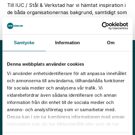
Till IUC / Stål & Verkstad har vi hämtat inspiration i
de båda organisationernas bakgrund, samtidigt som
vi vill skapa ett fräschare utseende som
speglar Värmländsk industri på 2010-talet.
Samtycke
Information
Om
Denna webbplats använder cookies
Vi använder enhetsidentifierare för att anpassa innehållet
Adress
och annonserna till användarna, tillhandahålla funktioner
Sommargatan 101 A 3TR
för sociala medier och analysera vår trafik. Vi
656 37 Karlstad
vidarebefordrar även sådana identifierare och annan
Kontakt
information från din enhet till de sociala medier och
info@iucvarmland.se
annons- och analysföretag som vi samarbetar med.
Org. nummer: 802447-9621
Dessa kan i sin tur kombinera informationen med annan
information som du har tillhandahållit eller som de har
Om oss
Öpp
samlat in när du har använt deras tjänster.