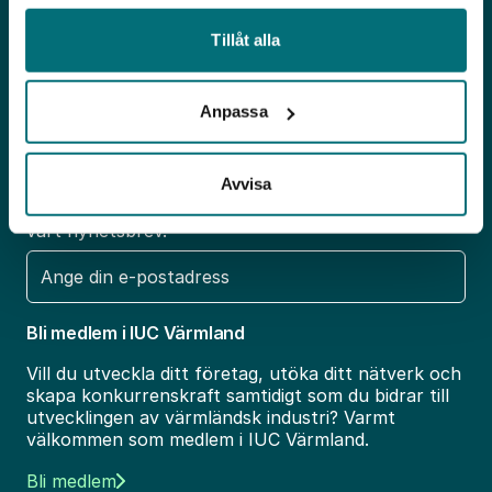
Tillåt alla
Erbjudande
Öpp
Aktuellt
Öpp
Anpassa
Nyhetsbrev
Avvisa
Är du medlem? Håll dig uppdaterad – anmäl dig till
vårt nyhetsbrev.
E-
post
Bli medlem i IUC Värmland
Vill du utveckla ditt företag, utöka ditt nätverk och
skapa konkurrenskraft samtidigt som du bidrar till
utvecklingen av värmländsk industri? Varmt
välkommen som medlem i IUC Värmland.
Bli medlem