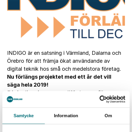
INDIGO är en satsning i Värmland, Dalarna och
Örebro för att främja ökat användande av
digital teknik hos små och medelstora företag.
Nu förlängs projektet med ett år det vill
säga hela 2019!
Digitalisering ger möjligheter för
tillväxt och utveckling.
Samtycke
Information
Om
INDIGO är en satsning för att främja ökat
användande av digital teknik i industrin. Ni får