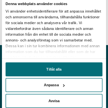
hjälp att komma igång och genomföra er
Denna webbplats använder cookies
digitaliseringsstrategi samt konkret arbeta med
Vi använder enhetsidentifierare för att anpassa innehållet
ett prioriterat digitaliseringscase. INDIGO utgår
och annonserna till användarna, tillhandahålla funktioner
från företagets behov och insatserna anpassas
för sociala medier och analysera vår trafik. Vi
därefter. Ni väljer själva vad ni vill utveckla.
Läs
vidarebefordrar även sådana identifierare och annan
mer >>
information från din enhet till de sociala medier och
annons- och analysföretag som vi samarbetar med.
Dessa kan i sin tur kombinera informationen med annan
information som du har tillhandahållit eller som de har
samlat in när du har använt deras tjänster.
Tillåt alla
Adress
Sommargatan 101 A 3TR
Anpassa
656 37 Karlstad
Kontakt
info@iucvarmland.se
Avvisa
Org. nummer: 802447-9621