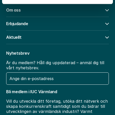
Om oss
Öpp
Erbjudande
Öpp
Aktuellt
Öpp
Nyhetsbrev
Är du medlem? Håll dig uppdaterad – anmäl dig till
vårt nyhetsbrev.
E-
post
Bli medlem i IUC Värmland
Vill du utveckla ditt företag, utöka ditt nätverk och
skapa konkurrenskraft samtidigt som du bidrar till
utvecklingen av värmländsk industri? Varmt