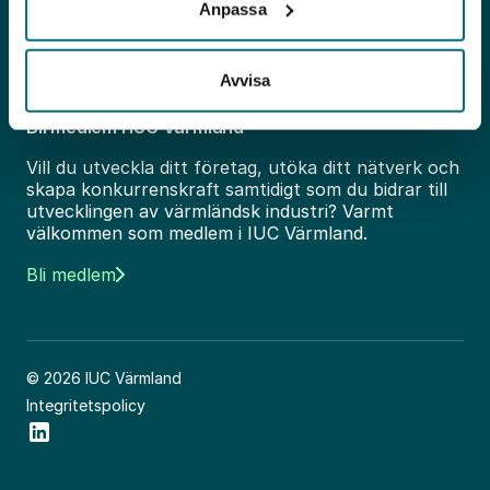
Är du medlem? Håll dig uppdaterad – anmäl dig till
Anpassa
vårt nyhetsbrev.
E-
post
Avvisa
Bli medlem i IUC Värmland
Vill du utveckla ditt företag, utöka ditt nätverk och
skapa konkurrenskraft samtidigt som du bidrar till
utvecklingen av värmländsk industri? Varmt
välkommen som medlem i IUC Värmland.
Bli medlem
© 2026 IUC Värmland
Integritetspolicy
Social Icon