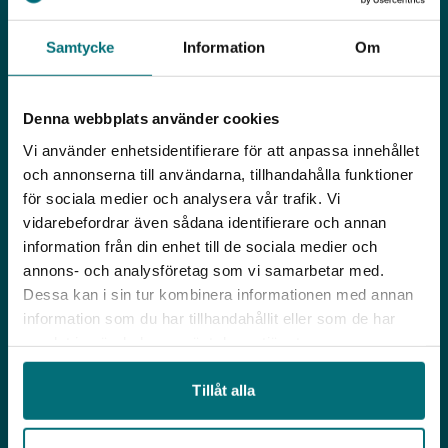
Samtycke
Information
Om
Adress
Sommargatan 101 A 3TR
656 37 Karlstad
Denna webbplats använder cookies
Kontakt
Vi använder enhetsidentifierare för att anpassa innehållet
info@iucvarmland.se
och annonserna till användarna, tillhandahålla funktioner
Org. nummer: 802447-9621
för sociala medier och analysera vår trafik. Vi
vidarebefordrar även sådana identifierare och annan
Om oss
information från din enhet till de sociala medier och
Öpp
annons- och analysföretag som vi samarbetar med.
Dessa kan i sin tur kombinera informationen med annan
Erbjudande
Öpp
information som du har tillhandahållit eller som de har
samlat in när du har använt deras tjänster.
Aktuellt
Öpp
Tillåt alla
Nyhetsbrev