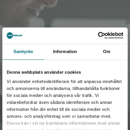
Samtycke
Information
Om
Denna webbplats använder cookies
Vi använder enhetsidentifierare för att anpassa innehållet
och annonserna till användarna, tillhandahålla funktioner
för sociala medier och analysera vår trafik. Vi
vidarebefordrar även sådana identifierare och annan
Kompetensförsörjning
information från din enhet till de sociala medier och
annons- och analysföretag som vi samarbetar med.
och utveckling
Dessa kan i sin tur kombinera informationen med annan
information som du har tillhandahållit eller som de har