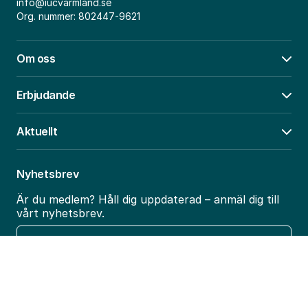
info@iucvarmland.se
Org. nummer: 802447-9621
Om oss
Öpp
Erbjudande
Öpp
Aktuellt
Öpp
Nyhetsbrev
Är du medlem? Håll dig uppdaterad – anmäl dig till
vårt nyhetsbrev.
E-
post
Bli medlem i IUC Värmland
Vill du utveckla ditt företag, utöka ditt nätverk och