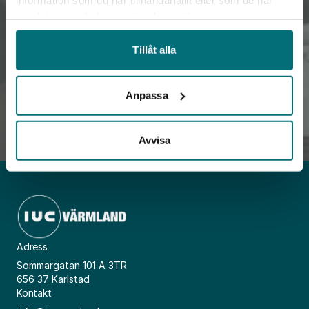
samlat in när du har använt deras tjänster.
Vi hjälper industriföretag att växa genom
innovation, digitalisering och
Tillåt alla
kompetensutveckling.
Anpassa
Läs mer
Avvisa
Adress
Sommargatan 101 A 3TR
656 37 Karlstad
Kontakt