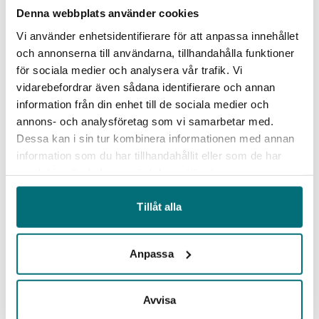
Denna webbplats använder cookies
Vi använder enhetsidentifierare för att anpassa innehållet
och annonserna till användarna, tillhandahålla funktioner
Efter många år på Lamberget återfinns sedan
för sociala medier och analysera vår trafik. Vi
drygt ett år tillbaka Camatecs huvudkontor i
vidarebefordrar även sådana identifierare och annan
nya stora och hypermoderna lokaler på
information från din enhet till de sociala medier och
Grädalsgatan 1 i Karlstad.
annons- och analysföretag som vi samarbetar med.
Dessa kan i sin tur kombinera informationen med annan
information som du har tillhandahållit eller som de har
IUC-utbildning blev startskottet för
samlat in när du har använt deras tjänster.
automation
Tillåt alla
Runt 2022 började Camatec se
ett växande behov
av automation och robotisering. Samtidigt ville
Anpassa
företaget bygga upp egen kompetens inom
området och kunna ta större helhetsansvar i
kundprojekten.
Avvisa