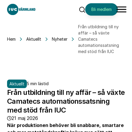
Bli medlem
Sök
Från utbildning till ny
affär – så växte
Hem
Aktuellt
Nyheter
Camatecs
automationssatsning
med stöd från IUC
5 min lästid
Aktuellt
Från utbildning till ny affär – så växte
Camatecs automationssatsning
med stöd från IUC
21 maj 2026
När produktionen behöver bli snabbare, smartare