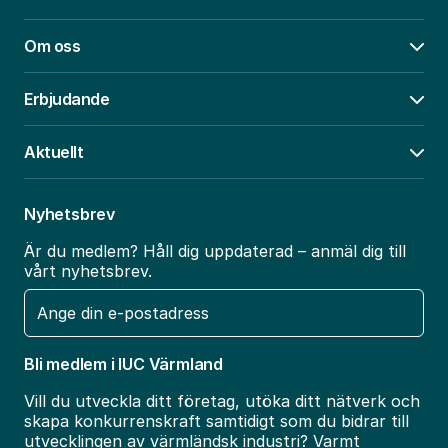
Om oss
Öpp
Erbjudande
Öpp
Aktuellt
Öpp
Nyhetsbrev
Är du medlem? Håll dig uppdaterad – anmäl dig till
vårt nyhetsbrev.
E-
post
Bli medlem i IUC Värmland
Vill du utveckla ditt företag, utöka ditt nätverk och
skapa konkurrenskraft samtidigt som du bidrar till
utvecklingen av värmländsk industri? Varmt