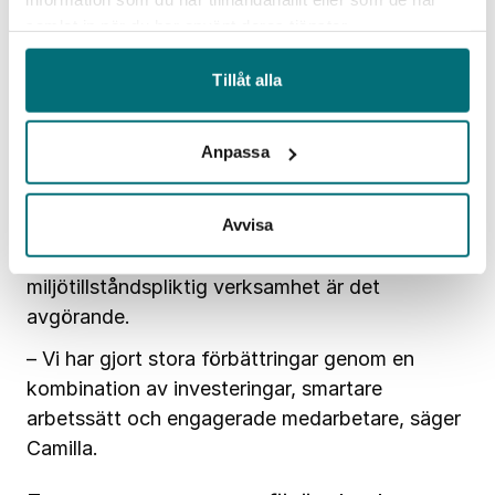
samlat in när du har använt deras tjänster.
Camilla Högdahl, HSE Manager på
Norma
Tillåt alla
Och resultaten börjar redan synas.
Anpassa
Trots ökad produktion
har Norma minskat
energikostnaderna med omkring en miljon
Avvisa
kronor och reducerat vattenförbrukningen med
65 procent. För ett företag med
miljötillståndspliktig verksamhet är det
avgörande.
– Vi har gjort stora förbättringar genom en
kombination av investeringar, smartare
arbetssätt och engagerade medarbetare, säger
Camilla.