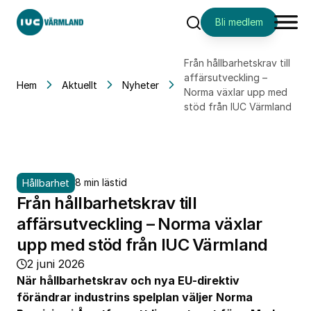
Bli medlem
Sök
Från hållbarhetskrav till
affärsutveckling –
Hem
Aktuellt
Nyheter
Norma växlar upp med
stöd från IUC Värmland
8 min lästid
Hållbarhet
Från hållbarhetskrav till
affärsutveckling – Norma växlar
upp med stöd från IUC Värmland
2 juni 2026
När hållbarhetskrav och nya EU-direktiv
förändrar industrins spelplan väljer Norma