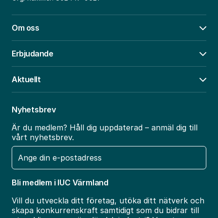
Om oss
Öpp
Erbjudande
Öpp
Aktuellt
Öpp
Nyhetsbrev
Är du medlem? Håll dig uppdaterad – anmäl dig till
vårt nyhetsbrev.
E-
post
Bli medlem i IUC Värmland
Vill du utveckla ditt företag, utöka ditt nätverk och
skapa konkurrenskraft samtidigt som du bidrar till