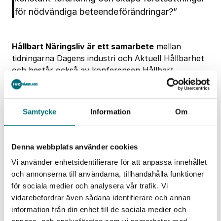
för nödvändiga beteendeförändringar?”
Hållbart Näringsliv är ett samarbete
mellan
tidningarna Dagens industri och Aktuell Hållbarhet
och består också av konferensen Hållbart
Näringsliv som varje år samlar flera hundra
företagsledare för att diskutera
hållbarhetsutmaningarna. Det består även av en
Samtycke
Information
Om
redaktionell del i Dagens industri där
välrenommerade journalister bevakar utvecklingen
inom området samt av ett samarbete med Lunds
Denna webbplats använder cookies
universitet som årligen granskar svenska
Vi använder enhetsidentifierare för att anpassa innehållet
börsbolags hållbarhetsprestation.
och annonserna till användarna, tillhandahålla funktioner
Första avsnittet av webbserien
Hållbart Näringsliv
för sociala medier och analysera vår trafik. Vi
går den 3 februari mellan kl 13-14 och handlar om
vidarebefordrar även sådana identifierare och annan
ledarskap. Vad krävs av en ledare som ska navigera
information från din enhet till de sociala medier och
i konstant förändring och skapa förutsättningar