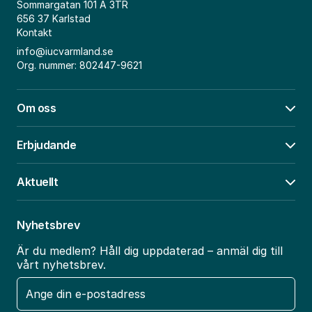
Sommargatan 101 A 3TR
656 37 Karlstad
Kontakt
info@iucvarmland.se
Org. nummer: 802447-9621
Om oss
Öpp
Erbjudande
Öpp
Aktuellt
Öpp
Nyhetsbrev
Är du medlem? Håll dig uppdaterad – anmäl dig till
vårt nyhetsbrev.
E-
post