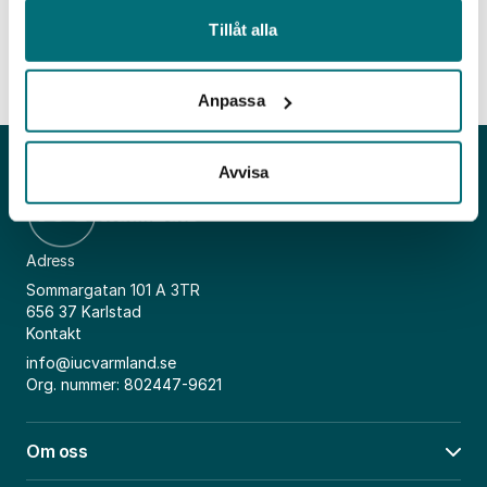
ledarskapsutbildningar och mycket mer!
Tillåt alla
Vet du någon som kan vara intresserad av dessa frågor?
Tipsa dem om att prenumera på nyhetsbrevet.
Anpassa
Avvisa
Adress
Sommargatan 101 A 3TR
656 37 Karlstad
Kontakt
info@iucvarmland.se
Org. nummer: 802447-9621
Om oss
Öpp