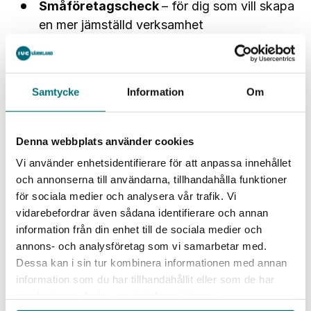
Småföretagscheck
– för dig som vill skapa
en mer jämställd verksamhet
Vidare till Nyhetsbrevet >>
Prenumerera på
Nyhetsbrevet
>>
Samtycke
Information
Om
Vad är Attraktionskraft Värmland?
Denna webbplats använder cookies
I satsningen Attraktionskraft Värmland samarbetar region,
Vi använder enhetsidentifierare för att anpassa innehållet
näringsliv och kommuner för att bryta den ojämna
könsfördelningen på arbetsmarknaden för att säkra
och annonserna till användarna, tillhandahålla funktioner
Värmlands framtida kompetensförsörjning. Projektet drivs
för sociala medier och analysera vår trafik. Vi
av Region Värmland tillsammans med IUC Stål & Verkstad,
vidarebefordrar även sådana identifierare och annan
Compare och Paper Province.
information från din enhet till de sociala medier och
annons- och analysföretag som vi samarbetar med.
Tipsa gärna vidare
Dessa kan i sin tur kombinera informationen med annan
Nyhetsbrevet om satsningen Attraktionskraft Värmland
lyfter bland annat nyheter, goda exempel, verktyg och tips
information som du har tillhandahållit eller som de har
från projektgruppen. Det kan handla om jämställd
samlat in när du har använt deras tjänster.
rekrytering, inkluderande arbetsmiljö, prao,