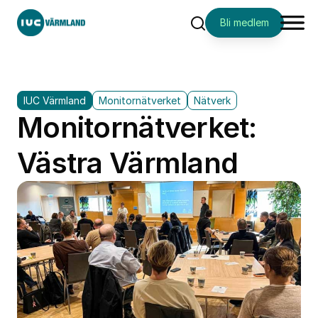
Bli medlem
Sök
IUC Värmland
Monitornätverket
Nätverk
Monitornätverket:
Västra Värmland