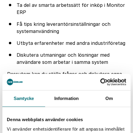
Ta del av smarta arbetssätt för inköp i Monitor
ERP
Få tips kring leverantörsinställningar och
systemanvändning
Utbyta erfarenheter med andra industriföretag
Diskutera utmaningar och lösningar med
användare som arbetar i samma system
Dessutom kan du ställa frågor och diskutera egna
utmaningar med andra deltagare. Oavsett om du är
ny användare eller har lång erfarenhet av Monitor
ERP kan du få nya insikter. Slutligen kan du utöka
Samtycke
Information
Om
ditt nätverk och inspireras av andra industriföretag
i Värmland.
Välkommen att nätverka, inspireras och utveckla
Denna webbplats använder cookies
ert arbete i Monitor ERP tillsammans med andra
Vi använder enhetsidentifierare för att anpassa innehållet