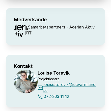
Medverkande
Samarbetspartners
- Aderian Aktiv
IT
Kontakt
Louise Torevik
Projektledare
louise.torevik@iucvarmland.
se
072-203 11 12