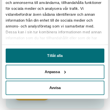
industriföretag i Värmland.
och annonserna till användarna, tillhandahålla funktioner
för sociala medier och analysera vår trafik. Vi
vidarebefordrar även sådana identifierare och annan
information från din enhet till de sociala medier och
annons- och analysföretag som vi samarbetar med.
Datum/tid
Dessa kan i sin tur kombinera informationen med annan
Tis 20 - Tis 20 Oktober 2026
information som du har tillhandahållit eller som de har
14:00 - 16:00
samlat in när du har använt deras tjänster.
Plats
Crem International, Viksgränd 2, 673 35
Tillåt alla
Åmotfors
Hitta hit
Deltagandet är kostnadsfritt. Max 30
Anpassa
deltagare.
Eventdetaljer
Avvisa
Anmäl dig nu