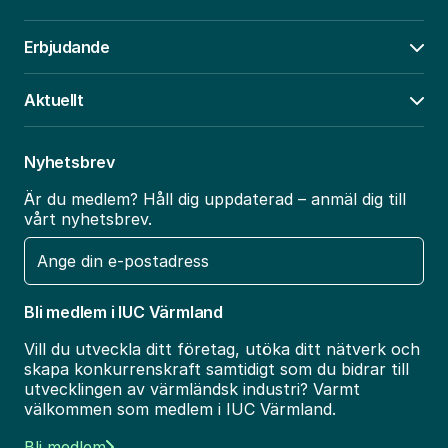
Erbjudande
Öpp
Aktuellt
Öpp
Nyhetsbrev
Är du medlem? Håll dig uppdaterad – anmäl dig till
vårt nyhetsbrev.
E-
post
Bli medlem i IUC Värmland
Vill du utveckla ditt företag, utöka ditt nätverk och
skapa konkurrenskraft samtidigt som du bidrar till
utvecklingen av värmländsk industri? Varmt
välkommen som medlem i IUC Värmland.
Bli medlem