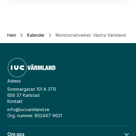
Hem
Kalender
Monitornätverket: Västra Värmland
Adress
Sommargatan 101 A 3TR
656 37 Karlstad
Kontakt
info@iucvarmland.se
Org. nummer: 802447-9621
Om oss
Öpp